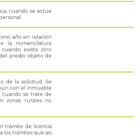
ica, cuando se actúe
personal.
timo año en relación
re la nomenclatura
á cuando exista otro
del predio objeto de
o de la solicitud. Se
omún con el inmueble
rá cuando se trate de
n zonas rurales no
l trámite de licencia
a los trámites que así