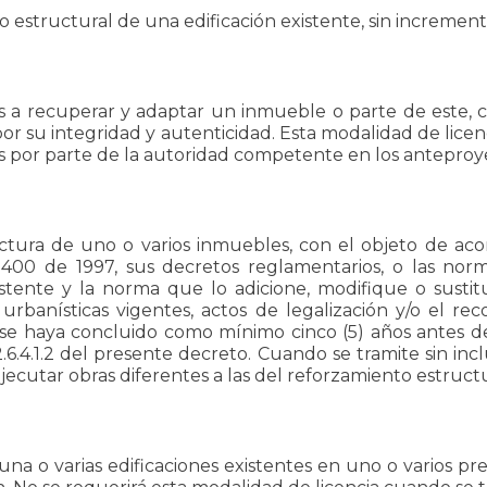
 o estructural de una edificación existente, sin incremen
s a recuperar y adaptar un inmueble o parte de este, co
or su integridad y autenticidad. Esta modalidad de licenci
s por parte de la autoridad competente en los anteproy
tructura de uno o varios inmuebles, con el objeto de ac
 400 de 1997, sus decretos reglamentarios, o las nor
ente y la norma que lo adicione, modifique o sustitu
rbanísticas vigentes, actos de legalización y/o el reco
 se haya concluido como mínimo cinco (5) años antes d
2.6.4.1.2 del presente decreto. Cuando se tramite sin in
jecutar obras diferentes a las del reforzamiento estructu
e una o varias edificaciones existentes en uno o varios