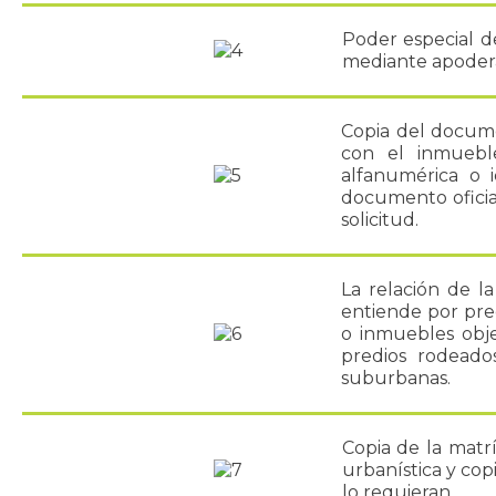
Poder especial d
mediante apodera
Copia del docume
con el inmuebl
alfanumérica o i
documento oficia
solicitud.
La relación de la
entiende por pre
o inmuebles objet
predios rodeado
suburbanas.
Copia de la matrí
urbanística y copi
lo requieran.