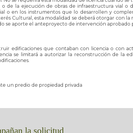
n. No se requerirá esta modalidad de licencia cuando se
 o de la ejecución de obras de infraestructura vial o 
al o en los instrumentos que lo desarrollen y compl
terés Cultural, esta modalidad se deberá otorgar con l
ndo se aporte el anteproyecto de intervención aprobado
struir edificaciones que contaban con licencia o con a
encia se limitará a autorizar la reconstrucción de la e
dificaciones.
nte un predio de propiedad privada
añan la solicitud