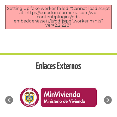
Setting up fake worker failed: "Cannot load script
at: https://curaduria1armenia.com/wp-
content/plugins/pdf-
embedder/assets/js/pdfjs/pdf.worker.min.js?
ver=2.2.228".
Enlaces Externos