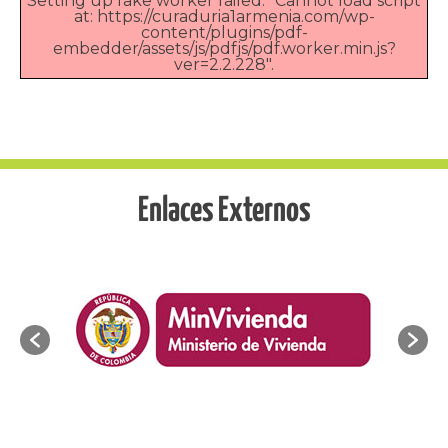
Setting up fake worker failed: "Cannot load script
at: https://curaduria1armenia.com/wp-
content/plugins/pdf-
embedder/assets/js/pdfjs/pdf.worker.min.js?
ver=2.2.228".
Enlaces Externos